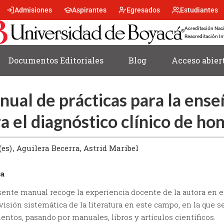
Menu
Admisiones
Aspirantes
Egresados
Estudiantes
encabezado
-
Acreditación Naci
Centro
Reacreditación In
Documentos Editoriales
Blog
Acceso abier
ual de prácticas para la ense
a el diagnóstico clínico de ho
(es)
Aguilera Becerra, Astrid Maribel
a
sente manual recoge la experiencia docente de la autora en e
visión sistemática de la literatura en este campo, en la que 
ntos, pasando por manuales, libros y artículos científicos.