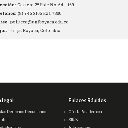
rección
Carrera 2ª Este No. 64 - 169
léfonos
(8) 745 2105 Ext. 7300
rreo
politeca@uniboyaca.edu.co
gar
Tunja, Boyacá, Colombia
 legal
Enlaces Rápidos
ulas Derechos Pecuniarios
Oferta Académica
datos
SIIUB
tudiantiles
Admisiones