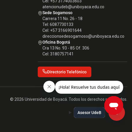
Cel: +57 3174003603
atencionudeb@uniboyaca.edu.co
Sede Sogamoso
Carrera 11 No. 26 - 18
Tel: 6087730133
Cel: +57 3166901644
direccionsedesogamoso@uniboyaca.edu.co
Oficina Bogotá
Cra 13 No. 93 - 85 Of. 306
Cel: 3180757141
Directorio Telefónico
© 2026 Universidad de Boyacá. Todos los derechos reservados.
Asesor UdeB