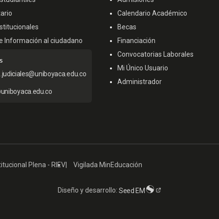
ario
Calendario Académico
titucionales
Becas
e Información al ciudadano
Financiación
Convocatorias Laborales
s
Mi Único Usuario
s.judiciales@uniboyaca.edu.co
Administrador
uniboyaca.edu.co
itucional Plena - RIEV
Vigilada MinEducación
Diseño y desarrollo:
Seed EM