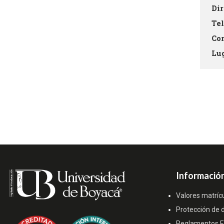
Di
Te
Co
Lu
Información
Valores matríc
Protección de 
Reglamentos Es