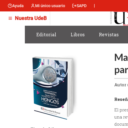
Skip
Ayuda
Mi único usuario
SAPD
Menu
to
main
encabezado
Nuestra UdeB
content
-
Izquierda
Editorial
Libros
Revistas
Man
par
Autor 
Reseñ
El pre
una re
docume