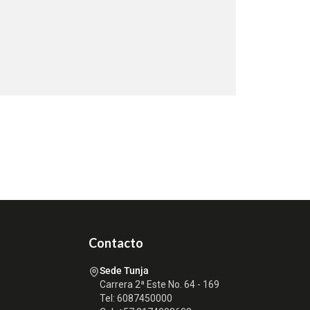
Contacto
Sede Tunja
Carrera 2ª Este No. 64 - 169
Tel: 6087450000