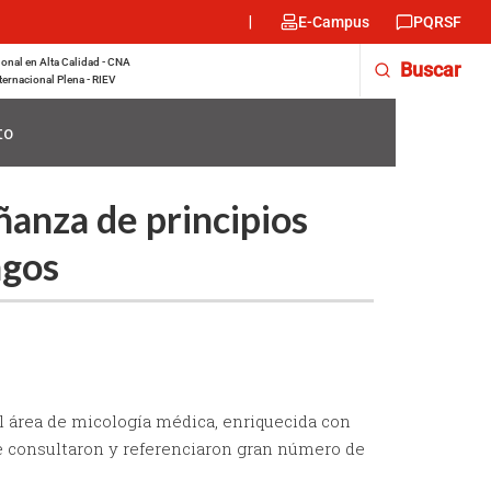
Menu
E-Campus
PQRSF
encabezado
-
onal en Alta Calidad - CNA
Buscar
Derecha
ternacional Plena - RIEV
to
ñanza de principios
ngos
l área de micología médica, enriquecida con
se consultaron y referenciaron gran número de