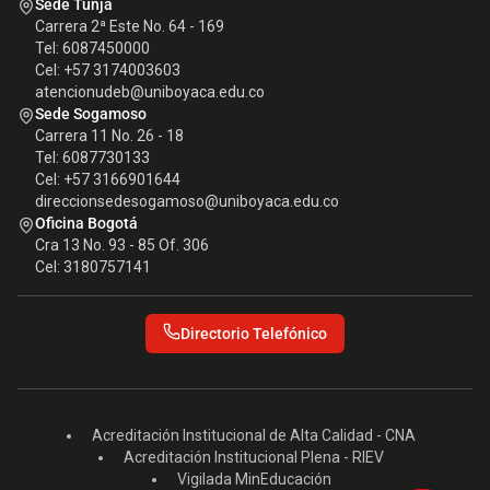
Sede Tunja
Carrera 2ª Este No. 64 - 169
Tel: 6087450000
Cel: +57 3174003603
atencionudeb@uniboyaca.edu.co
Sede Sogamoso
Carrera 11 No. 26 - 18
Tel: 6087730133
Cel: +57 3166901644
direccionsedesogamoso@uniboyaca.edu.co
Oficina Bogotá
Cra 13 No. 93 - 85 Of. 306
Cel: 3180757141
Directorio Telefónico
Acreditación Institucional de Alta Calidad - CNA
Acreditación Institucional Plena - RIEV
Vigilada MinEducación