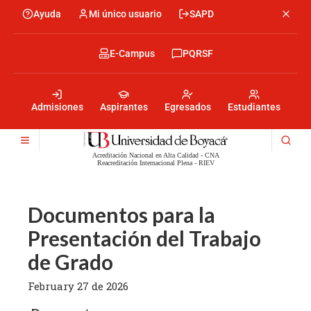
Skip
Ayuda
Mi único usuario
SAPD
Menu
to
Menú
main
encabezado
content
-
Menu
E-Campus
PQRSF
Izquierda
encabezado
-
Menu
Derecha
encabezado
-
Admisiones
Aspirantes
Egresados
Estudiantes
Centro
Acreditación Nacional en Alta Calidad - CNA
Reacreditación Internacional Plena - RIEV
Documentos para la
Presentación del Trabajo
de Grado
February 27 de 2026