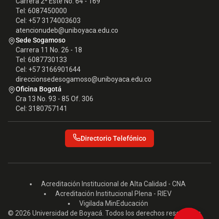
Carrera 2ª Este No. 64 - 169
Tel: 6087450000
Cel: +57 3174003603
atencionudeb@uniboyaca.edu.co
Sede Sogamoso
Carrera 11 No. 26 - 18
Tel: 6087730133
Cel: +57 3166901644
direccionsedesogamoso@uniboyaca.edu.co
Oficina Bogotá
Cra 13 No. 93 - 85 Of. 306
Cel: 3180757141
Directorio Telefónico
Acreditación Institucional de Alta Calidad - CNA
Acreditación Institucional Plena - RIEV
Vigilada MinEducación
© 2026 Universidad de Boyacá. Todos los derechos reservados.