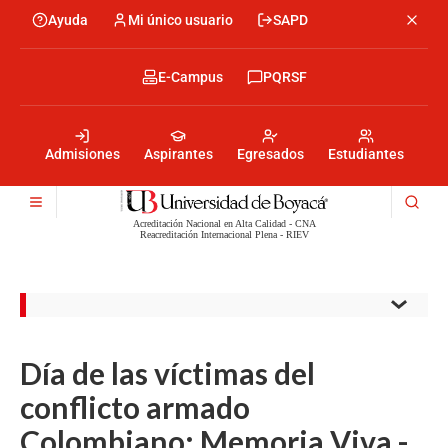
Skip
Ayuda
Mi único usuario
SAPD
Menu
to
Menú
main
encabezado
content
-
Menu
E-Campus
PQRSF
Izquierda
encabezado
-
Menu
Derecha
encabezado
-
Admisiones
Aspirantes
Egresados
Estudiantes
Centro
Acreditación Nacional en Alta Calidad - CNA
Reacreditación Internacional Plena - RIEV
Día de las víctimas del
conflicto armado
Colombiano: Memoria Viva -