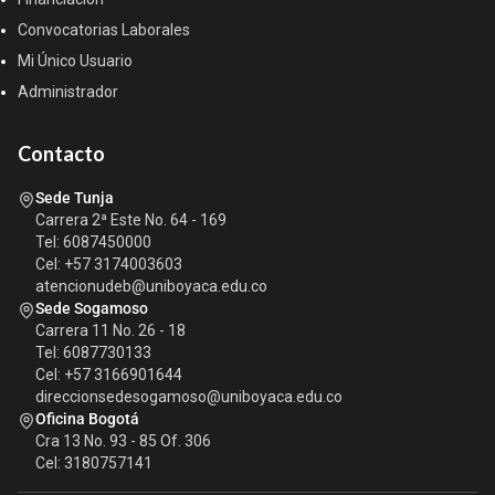
Convocatorias Laborales
Mi Único Usuario
Administrador
Contacto
Sede Tunja
Carrera 2ª Este No. 64 - 169
Tel: 6087450000
Cel: +57 3174003603
atencionudeb@uniboyaca.edu.co
Sede Sogamoso
Carrera 11 No. 26 - 18
Tel: 6087730133
Cel: +57 3166901644
direccionsedesogamoso@uniboyaca.edu.co
Oficina Bogotá
Cra 13 No. 93 - 85 Of. 306
Cel: 3180757141