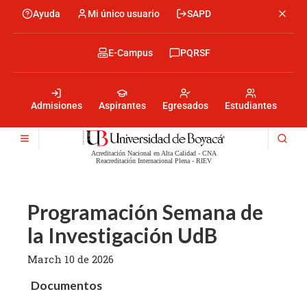
Skip
Ayuda
Mi único usuario
SAPD
Menu
to
Menú
main
encabezado
content
-
Menu
E-Campus
PQRSF
Izquierda
encabezado
-
Menu
Derecha
encabezado
-
Admisiones
Aspirantes
Egresados
Estudiantes
Centro
Acreditación Nacional en Alta Calidad - CNA
Reacreditación Internacional Plena - RIEV
Programación Semana de
la Investigación UdB
March 10 de 2026
Documentos