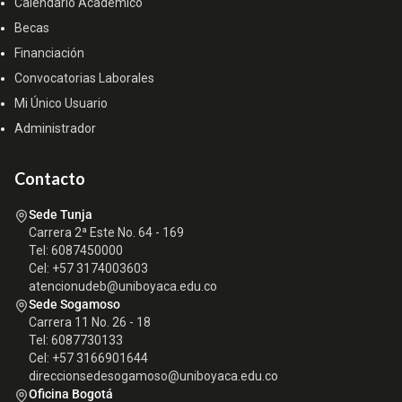
Calendario Académico
Becas
Financiación
Convocatorias Laborales
Mi Único Usuario
Administrador
Contacto
Sede Tunja
Carrera 2ª Este No. 64 - 169
Tel: 6087450000
Cel: +57 3174003603
atencionudeb@uniboyaca.edu.co
Sede Sogamoso
Carrera 11 No. 26 - 18
Tel: 6087730133
Cel: +57 3166901644
direccionsedesogamoso@uniboyaca.edu.co
Oficina Bogotá