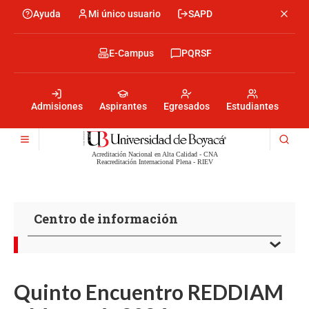
Skip
Ayuda
Mi único usuario
SAPD
Menu
to
Menú
main
encabezado
content
-
Menu
E-Campus
PQRSF
Izquierda
encabezado
-
Menu
Derecha
encabezado
-
Admisiones
Aspirantes
Egresados
Estudiantes
Centro
Acreditación Nacional en Alta Calidad - CNA
Reacreditación Internacional Plena - RIEV
Centro de información
Quinto Encuentro REDDIAM