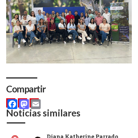
Compartir
Noticias similares
Facebook
Mastodon
Email
Diana Katherine Parrado