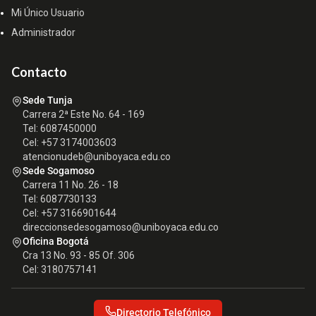
Mi Único Usuario
Administrador
Contacto
Sede Tunja
Carrera 2ª Este No. 64 - 169
Tel: 6087450000
Cel: +57 3174003603
atencionudeb@uniboyaca.edu.co
Sede Sogamoso
Carrera 11 No. 26 - 18
Tel: 6087730133
Cel: +57 3166901644
direccionsedesogamoso@uniboyaca.edu.co
Oficina Bogotá
Cra 13 No. 93 - 85 Of. 306
Cel: 3180757141
Directorio Telefónico