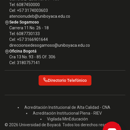
Tel: 6087450000
Cel: +57 3174003603
atencionudeb@uniboyaca.edu.co
Sede Sogamoso
Carrera 11 No. 26 - 18
Tel: 6087730133
Cel: +57 3166901644
direccionsedesogamoso@uniboyaca.edu.co
Oficina Bogotá
Cra 13 No. 93 - 85 Of. 306
Cel: 3180757141
Directorio Telefónico
Acreditación Institucional de Alta Calidad - CNA
Acreditación Institucional Plena - RIEV
Vigilada MinEducación
© 2026 Universidad de Boyacá. Todos los derechos reservados.