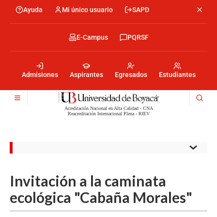
Skip
Ayuda
Mi único usuario
SAPD
Menu
to
Menú
main
encabezado
content
-
Menu
E-Campus
PQRSF
Izquierda
encabezado
-
Menu
Derecha
encabezado
-
Admisiones
Aspirantes
Egresados
Estudiantes
Centro
Acreditación Nacional en Alta Calidad - CNA
Reacreditación Internacional Plena - RIEV
Invitación a la caminata
ecológica "Cabaña Morales"