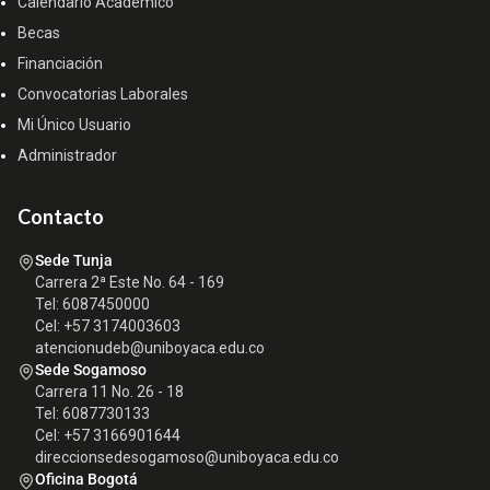
Calendario Académico
Becas
Financiación
Convocatorias Laborales
Mi Único Usuario
Administrador
Contacto
Sede Tunja
Carrera 2ª Este No. 64 - 169
Tel: 6087450000
Cel: +57 3174003603
atencionudeb@uniboyaca.edu.co
Sede Sogamoso
Carrera 11 No. 26 - 18
Tel: 6087730133
Cel: +57 3166901644
direccionsedesogamoso@uniboyaca.edu.co
Oficina Bogotá