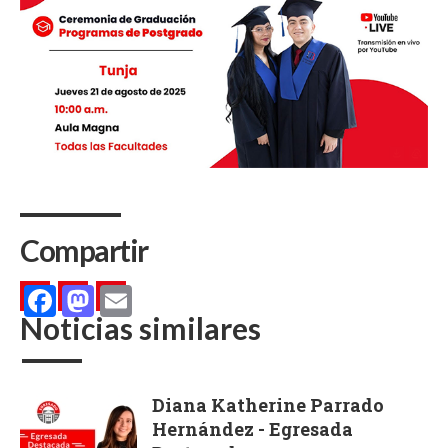
Compartir
Noticias similares
Facebook
Mastodon
Email
Diana Katherine Parrado
Hernández - Egresada