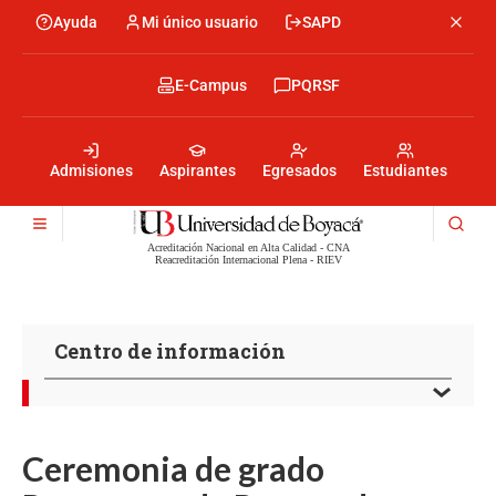
Skip
Ayuda
Mi único usuario
SAPD
Menu
to
Menú
main
encabezado
content
-
Menu
E-Campus
PQRSF
Izquierda
encabezado
-
Menu
Derecha
encabezado
-
Admisiones
Aspirantes
Egresados
Estudiantes
Centro
Acreditación Nacional en Alta Calidad - CNA
Reacreditación Internacional Plena - RIEV
Centro de información
Ceremonia de grado