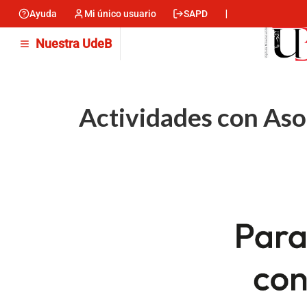
Skip
Ayuda
Mi único usuario
SAPD
Menu
to
main
encabezado
Nuestra UdeB
content
-
Izquierda
Actividades con Aso