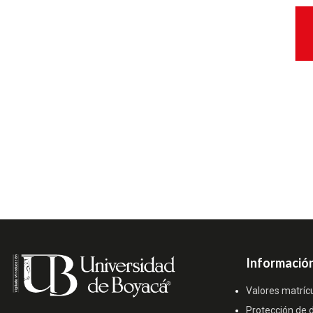
Información
Valores matríc
Protección de 