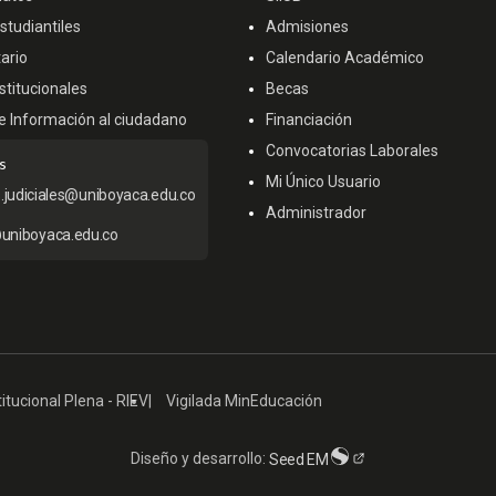
tudiantiles
Admisiones
ario
Calendario Académico
titucionales
Becas
e Información al ciudadano
Financiación
Convocatorias Laborales
s
Mi Único Usuario
s.judiciales@uniboyaca.edu.co
Administrador
uniboyaca.edu.co
itucional Plena - RIEV
Vigilada MinEducación
Diseño y desarrollo:
Seed EM