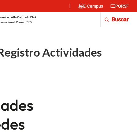
Menu
E-Campus
PQRSF
encabezado
-
onal en Alta Calidad - CNA
Buscar
Derecha
ternacional Plena - RIEV
Registro Actividades