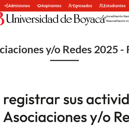
Menu
Admisiones
Aspirantes
Egresados
Estudiantes
encabezado
-
Acreditación Naci
Centro
Reacreditación In
ciaciones y/o Redes 2025 - 