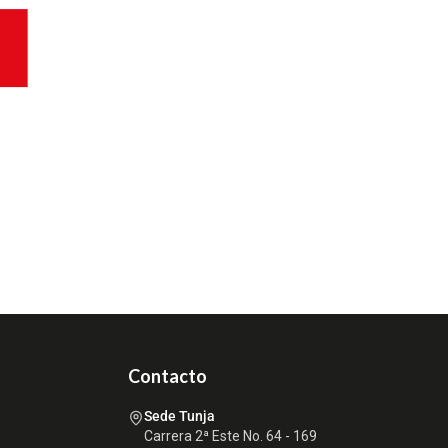
Contacto
Sede Tunja
Carrera 2ª Este No. 64 - 169