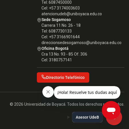
Tel: 6087450000
Cel: +57 3174003603
atencionudeb@uniboyaca.edu.co
Sede Sogamoso
Carrera 11 No. 26 - 18
Tel: 6087730133
Cel: +57 3166901644
direccionsedesogamoso@uniboyaca.edu.co
Oficina Bogotá
Cra 13 No. 93 - 85 Of. 306
Cel: 3180757141
Directorio Telefónico
© 2026 Universidad de Boyacá. Todos los derechos reservados.
Asesor UdeB