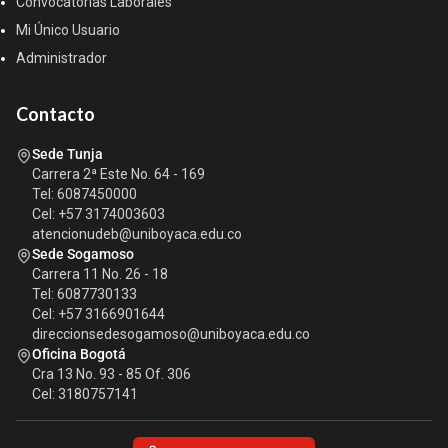
Convocatorias Laborales
Mi Único Usuario
Administrador
Contacto
Sede Tunja
Carrera 2ª Este No. 64 - 169
Tel: 6087450000
Cel: +57 3174003603
atencionudeb@uniboyaca.edu.co
Sede Sogamoso
Carrera 11 No. 26 - 18
Tel: 6087730133
Cel: +57 3166901644
direccionsedesogamoso@uniboyaca.edu.co
Oficina Bogotá
Cra 13 No. 93 - 85 Of. 306
Cel: 3180757141